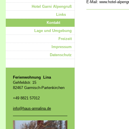
E-Mail: www.hotel-alpeng
Hotel Garni Alpengruß
Links
Kontakt
Lage und Umgebung
Freizeit
Impressum
Datenschutz
Ferienwohnung Lina
Gehfeldstr. 15
82467 Garmisch-Partenkirchen
+49 8821 57012
info@haus-annalina.de