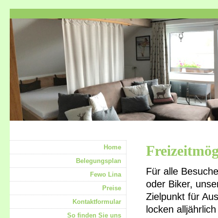
Freizeitmö
Home
Belegungsplan
Für alle Besuch
Fewo Lina
oder Biker, unser
Preise
Zielpunkt für Au
Kontaktformular
locken alljährli
So finden Sie uns