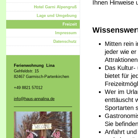
Ihnen Hinweise u
Hotel Garni Alpengruß
Lage und Umgebung
Freizeit
Wissenswert
Impressum
Datenschutz
Mitten rein 
jeder wie e
Attraktionen
Ferienwohnung Lina
Das Kultur-
Gehfeldstr. 15
bietet für j
82467 Garmisch-Partenkirchen
Freizeitmögl
+49 8821 57012
Wer im Urlau
enttäuscht 
info@haus-annalina.de
Sportarten s
Gastronomis
Sie befinden
Anfahrt und