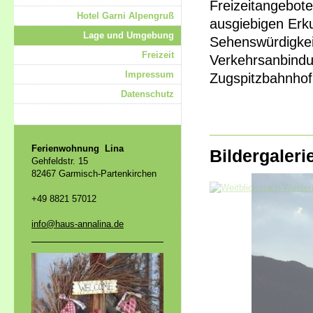
Freizeitangebote
Hotel Garni Alpengruß
ausgiebigen Erk
Lage und Umgebung
Sehenswürdigkei
Freizeit
Verkehrsanbindu
Impressum
Zugspitzbahnhof
Datenschutz
Ferienwohnung Lina
Bildergaler
Gehfeldstr. 15
82467 Garmisch-Partenkirchen
+49 8821 57012
info@haus-annalina.de