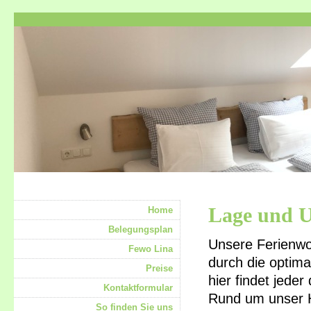
Lage und 
Home
Belegungsplan
Unsere Ferienwo
Fewo Lina
durch die optim
Preise
hier findet jeder
Kontaktformular
Rund um unser H
So finden Sie uns