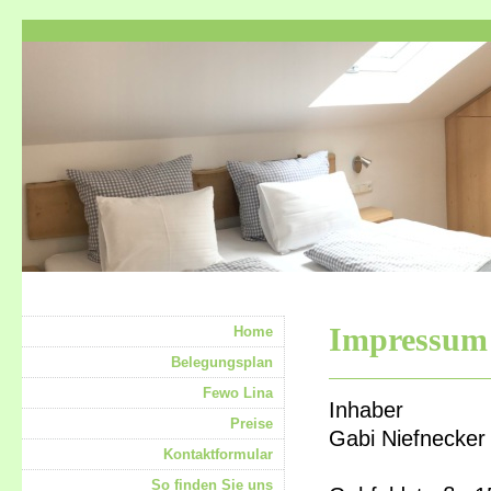
Impressum
Home
Belegungsplan
Fewo Lina
Inhaber
Preise
Gabi Niefnecker
Kontaktformular
So finden Sie uns