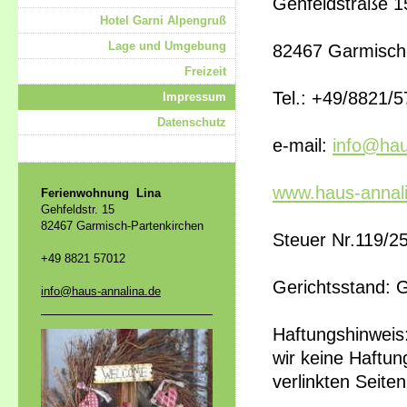
Gehfeldstraße 1
Hotel Garni Alpengruß
Lage und Umgebung
82467 Garmisch
Freizeit
Tel.: +49/8821/
Impressum
Datenschutz
e-mail:
info@hau
www.haus-annal
Ferienwohnung Lina
Gehfeldstr. 15
82467 Garmisch-Partenkirchen
Steuer Nr.119/2
+49 8821 57012
Gerichtsstand: 
info@haus-annalina.de
Haftungshinweis:
wir keine Haftung
verlinkten Seiten